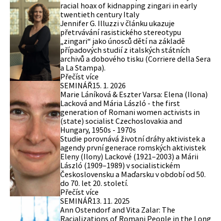
racial hoax of kidnapping zingari in early
twentieth century Italy
Jennifer G. Illuzzi v článku ukazuje
přetrvávání rasistického stereotypu
„zingari“ jako únosců dětí na základě
případových studií z italských státních
archivů a dobového tisku (Corriere della Sera
a La Stampa).
Přečíst více
SEMINÁŘ
15. 1. 2026
Marie Láníková & Eszter Varsa: Elena (Ilona)
Lacková and Mária László - the first
generation of Romani women activists in
(state) socialist Czechoslovakia and
Hungary, 1950s - 1970s
Studie porovnává životní dráhy aktivistek a
agendy první generace romských aktivistek
Eleny (Ilony) Lackové (1921–2003) a Márii
László (1909–1989) v socialistickém
Československu a Maďarsku v období od 50.
do 70. let 20. století.
Přečíst více
SEMINÁŘ
13. 11. 2025
Ann Ostendorf and Vita Zalar: The
Racializations of Romani People in the Long