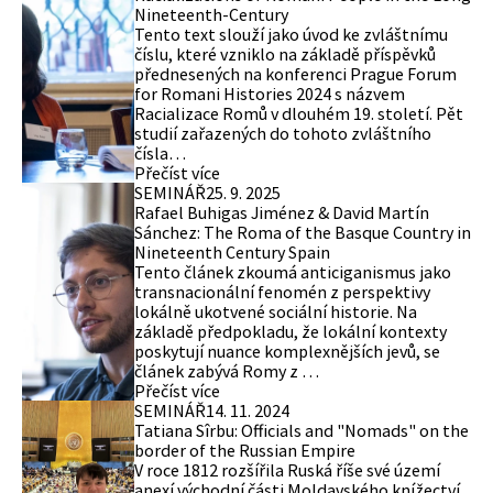
Nineteenth-Century
Tento text slouží jako úvod ke zvláštnímu
číslu, které vzniklo na základě příspěvků
přednesených na konferenci Prague Forum
for Romani Histories 2024 s názvem
Racializace Romů v dlouhém 19. století. Pět
studií zařazených do tohoto zvláštního
čísla…
Přečíst více
SEMINÁŘ
25. 9. 2025
Rafael Buhigas Jiménez & David Martín
Sánchez: The Roma of the Basque Country in
Nineteenth Century Spain
Tento článek zkoumá anticiganismus jako
transnacionální fenomén z perspektivy
lokálně ukotvené sociální historie. Na
základě předpokladu, že lokální kontexty
poskytují nuance komplexnějších jevů, se
článek zabývá Romy z …
Přečíst více
SEMINÁŘ
14. 11. 2024
Tatiana Sîrbu: Officials and "Nomads" on the
border of the Russian Empire
V roce 1812 rozšířila Ruská říše své území
anexí východní části Moldavského knížectví,